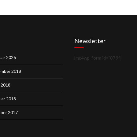
Newsletter
uar 2026
[mc4wp_form id=“879″]
mber 2018
 2018
uar 2018
ber 2017