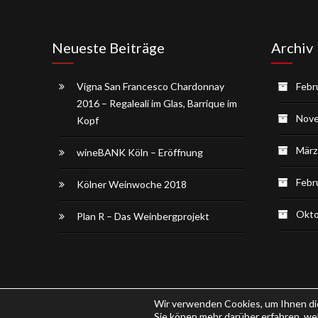
Neueste Beiträge
Archiv
Vigna San Francesco Chardonnay
Febr
2016 – Regaleali im Glas, Barrique im
Nove
Kopf
März
wineBANK Köln – Eröffnung
Febr
Kölner Weinwoche 2018
Okto
Plan R – Das Weinbergprojekt
Wir verwenden Cookies, um Ihnen die
Copyright © 2026
Weinblog.eu
.
Sie könen mehr darüber erfahren, w