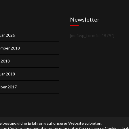
Newsletter
uar 2026
[mc4wp_form id=“879″]
mber 2018
 2018
uar 2018
ber 2017
 bestmögliche Erfahrung auf unserer Website zu bieten.
elche Cookies verwendet werden oder unter
Cookies deakt
Einstellungen