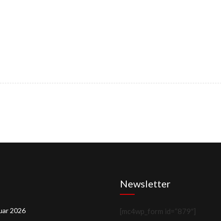
Newsletter
uar 2026
[mc4wp_form id=“879″]